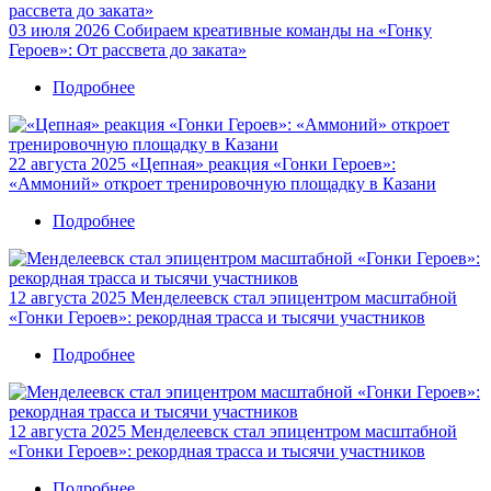
партнеров
03 июля 2026
Собираем креативные команды на «Гонку
«Гонки
Героев»: От рассвета до заката»
Героев»
отметили
Подробнее
о
дипломами
Собираем
и
креативные
благодарственными
команды
письмами
22 августа 2025
«Цепная» реакция «Гонки Героев»:
на
АО
«Аммоний» откроет тренировочную площадку в Казани
«Гонку
«Аммоний»
Героев»:
Подробнее
о
От
«Цепная»
рассвета
реакция
до
«Гонки
заката»
12 августа 2025
Менделеевск стал эпицентром масштабной
Героев»:
«Гонки Героев»: рекордная трасса и тысячи участников
«Аммоний»
откроет
Подробнее
о
тренировочную
Менделеевск
площадку
стал
в
эпицентром
Казани
12 августа 2025
Менделеевск стал эпицентром масштабной
масштабной
«Гонки Героев»: рекордная трасса и тысячи участников
«Гонки
Героев»:
Подробнее
о