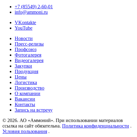
В
+7 (85549) 2-60-01
Менделеевске
info@ammoni.ru
дали
обратный
VKontakte
отсчет
YouTube
до
«Гонки
Новости
Героев»
Пресс-релизы
Профсоюз
Фотогалерея
Видеогалерея
Закупки
Продукция
Цены
Логистика
Производство
О компании
Вакансии
Контакты
Запись на встречу
© 2026. АО «Аммоний». При использовании материалов
ссылка на сайт обязательна.
Политика конфиденциальности
.
Условия пользования
.