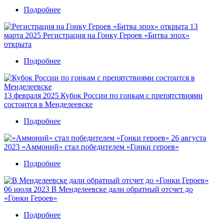
поделился
в
Подробнее
о
планами
Менделеевске
Гонка
на
13
Героев
пресс-
марта 2025
Регистрация на Гонку Героев «Битва эпох»
«Битва
конференции
открыта
эпох»:
в
Часть
«Татар-
Подробнее
о
2
информ»
Регистрация
пройдет
на Гонку
9
Героев
августа
13 февраля 2025
Кубок России по гонкам с препятствиями
«Битва
состоится в Менделеевске
эпох»
открыта
Подробнее
о
Кубок
26 августа
России
2023
«Аммоний» стал победителем «Гонки героев»
по
гонкам
Подробнее
о
с
«Аммоний»
препятствиями
стал
состоится
06 июля 2023
В Менделеевске дали обратный отсчет до
победителем
в
«Гонки Героев»
«Гонки
Менделеевске
героев»
Подробнее
о