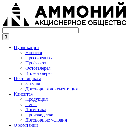
Перейти
к
основному
содержанию

Публикации
Новости
Пресс-релизы
Профсоюз
Фотогалерея
Видеогалерея
Поставщикам
Закупки
Договорная документация
Клиентам
Продукция
Цены
Логистика
Производство
Договорные условия
О компании