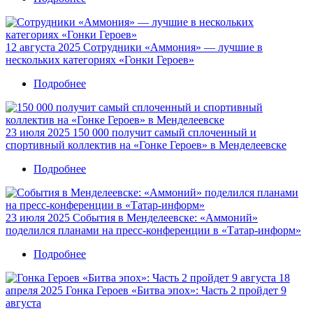
рекордная
Менделеевск
трасса
стал
и
эпицентром
тысячи
12 августа 2025
Сотрудники «Аммония» — лучшие в
масштабной
участников
нескольких категориях «Гонки Героев»
«Гонки
Героев»:
Подробнее
о
рекордная
Сотрудники
трасса
«Аммония»
и
—
тысячи
23 июля 2025
150 000 получит самый сплоченный и
лучшие
участников
спортивный коллектив на «Гонке Героев» в Менделеевске
в
нескольких
Подробнее
о
категориях
150
«Гонки
000
Героев»
получит
23 июля 2025
События в Менделеевске: «Аммоний»
самый
поделился планами на пресс-конференции в «Татар-информ»
сплоченный
и
Подробнее
о
спортивный
События
коллектив
18
в
на
апреля 2025
Гонка Героев «Битва эпох»: Часть 2 пройдет 9
Менделеевске:
«Гонке
августа
«Аммоний»
Героев»