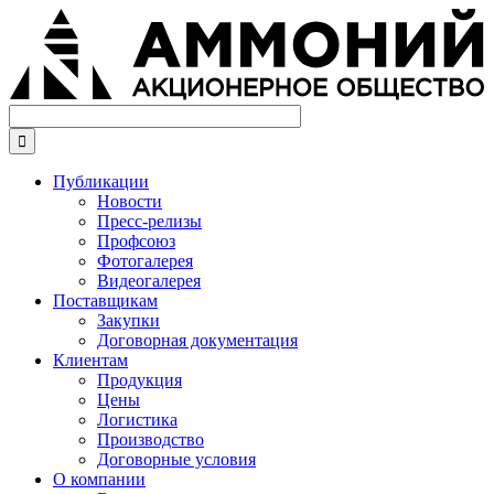
Перейти
к
основному
содержанию

Публикации
Новости
Пресс-релизы
Профсоюз
Фотогалерея
Видеогалерея
Поставщикам
Закупки
Договорная документация
Клиентам
Продукция
Цены
Логистика
Производство
Договорные условия
О компании