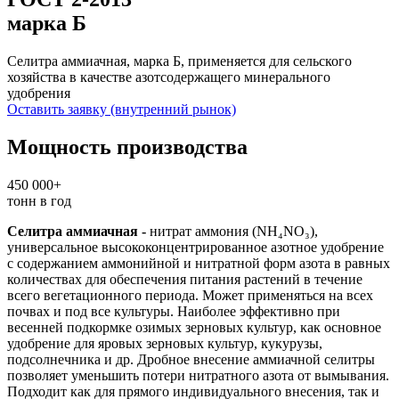
марка Б
Селитра аммиачная, марка Б, применяется для сельского
хозяйства в качестве азотсодержащего минерального
удобрения
Оставить заявку (внутренний рынок)
Мощность производства
450 000
+
тонн в год
Селитра аммиачная -
нитрат аммония (
NH₄NO₃)
,
универсальное высококонцентрированное азотное удобрение
с содержанием аммонийной и нитратной форм азота в равных
количествах для обеспечения питания растений в течение
всего вегетационного периода. Может применяться на всех
почвах и под все культуры. Наиболее эффективно при
весенней подкормке озимых зерновых культур, как основное
удобрение для яровых зерновых культур, кукурузы,
подсолнечника и др. Дробное внесение аммиачной селитры
позволяет уменьшить потери нитратного азота от вымывания.
Подходит как для прямого индивидуального внесения, так и