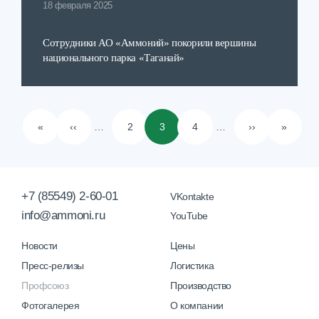
18 февраля 2025
Сотрудники АО «Аммоний» покорили вершины
национального парка «Таганай»
Нумерация
«
‹‹
…
2
3
4
…
››
»
страниц
Первая
Предыдущая
Page
Page
Page
Следующая
Послед
страница
страница
страница
страни
+7 (85549) 2-60-01
VKontakte
info@ammoni.ru
YouTube
Новости
Цены
Пресс-релизы
Логистика
Профсоюз
Производство
Фотогалерея
О компании