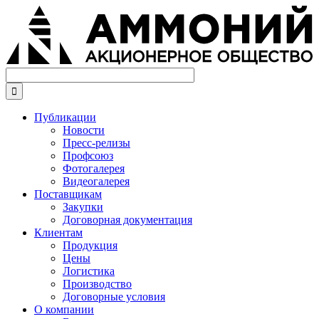
Перейти
к
основному
содержанию

Публикации
Новости
Пресс-релизы
Профсоюз
Фотогалерея
Видеогалерея
Поставщикам
Закупки
Договорная документация
Клиентам
Продукция
Цены
Логистика
Производство
Договорные условия
О компании