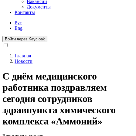
Вакансии
Документы
Контакты
Рус
Eng
Войти через Keycloak
Главная
Новости
Строка
навигации
С днём медицинского
работника поздравляем
сегодня сотрудников
здравпункта химического
комплекса «Аммоний»
Вернуться в список