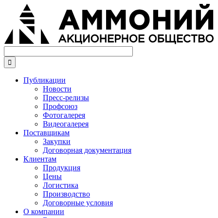
Перейти
к
основному
содержанию

Публикации
Новости
Пресс-релизы
Профсоюз
Фотогалерея
Видеогалерея
Поставщикам
Закупки
Договорная документация
Клиентам
Продукция
Цены
Логистика
Производство
Договорные условия
О компании