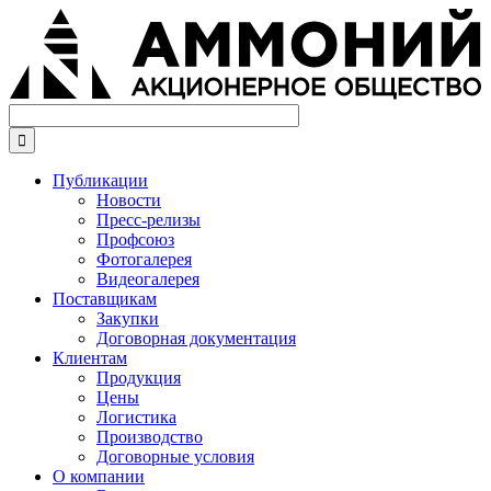
Перейти
к
основному
содержанию

Публикации
Новости
Пресс-релизы
Профсоюз
Фотогалерея
Видеогалерея
Поставщикам
Закупки
Договорная документация
Клиентам
Продукция
Цены
Логистика
Производство
Договорные условия
О компании