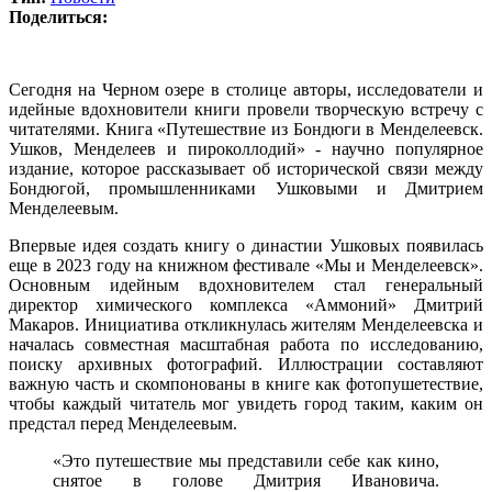
Поделиться:
Сегодня на Черном озере в столице авторы, исследователи и
идейные вдохновители книги провели творческую встречу с
читателями. Книга «Путешествие из Бондюги в Менделеевск.
Ушков, Менделеев и пироколлодий» - научно популярное
издание, которое рассказывает об исторической связи между
Бондюгой, промышленниками Ушковыми и Дмитрием
Менделеевым.
Впервые идея создать книгу о династии Ушковых появилась
еще в 2023 году на книжном фестивале «Мы и Менделеевск».
Основным идейным вдохновителем стал генеральный
директор химического комплекса «Аммоний» Дмитрий
Макаров. Инициатива откликнулась жителям Менделеевска и
началась совместная масштабная работа по исследованию,
поиску архивных фотографий. Иллюстрации составляют
важную часть и скомпонованы в книге как фотопушетествие,
чтобы каждый читатель мог увидеть город таким, каким он
предстал перед Менделеевым.
«Это путешествие мы представили себе как кино,
снятое в голове Дмитрия Ивановича.