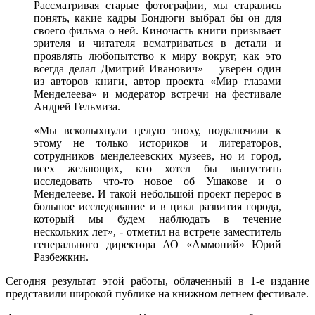
Рассматривая старые фотографии, мы старались
понять, какие кадры Бондюги выбрал бы он для
своего фильма о ней. Киночасть книги призывает
зрителя и читателя всматриваться в детали и
проявлять любопытство к миру вокруг, как это
всегда делал Дмитрий Иванович»— уверен один
из авторов книги, автор проекта «Мир глазами
Менделеева» и модератор встречи на фестивале
Андрей Гельмиза.
«Мы всколыхнули целую эпоху, подключили к
этому не только историков и литераторов,
сотрудников менделеевских музеев, но и город,
всех желающих, кто хотел бы выпустить
исследовать что-то новое об Ушакове и о
Менделееве. И такой небольшой проект перерос в
большое исследование и в цикл развития города,
который мы будем наблюдать в течение
нескольких лет», - отметил на встрече заместитель
генерального директора АО «Аммоний» Юрий
Разбежкин.
Сегодня результат этой работы, облаченный в 1-е издание
представили широкой публике на книжном летнем фестивале.