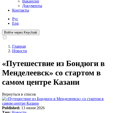
Вакансии
Документы
Контакты
Рус
Eng
Войти через Keycloak
Главная
Новости
Строка
навигации
«Путешествие из Бондюги в
Менделеевск» со стартом в
самом центре Казани
Вернуться в список
Published:
13 июня 2026
Тип:
Новости