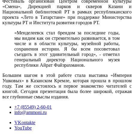
Фестиваль организован Центром современной культуры
«Смена», Дирекцией парков и скверов Казани и
Национальной библиотекой РТ в рамках республиканского
проекта «Лето в Татарстане» при поддержке Министерства
культуры РТ и Института развития городов РТ.
«Менделеевск стал брендом за последние годы,
мы видим как он стремительно развивается, в том
числе и в области культуры, музейной работы,
сохранения истории. Я бы всем посоветовал
съездить в этот удивительный город», - отметил
генеральный директор Национального музея
республики Айрат Файзрахманов.
Большим шагом в этой работе стала выставка «Империя
Ушковых» в Казанском Кремле, которая прошла в прошлом
году. Там же состоялось и первое знакомство читателей с
книгой. Сегодня презентация была более широкой, отражая
все глубинные смыслы издания.
+7 (85549) 2-60-01
info@ammoni.ru
VKontakte
YouTube