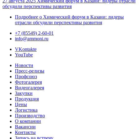
27 августа 2025
Химический форум в Казани: лидеры отрасли
обсудили перспективы развития
Подробнее
о Химический форум в Казани: лидеры
отрасли обсудили перспективы развития
+7 (85549) 2-60-01
info@ammoni.ru
VKontakte
YouTube
Новости
Пресс-релизы
Профсоюз
Фотогалерея
Видеогалерея
Закупки
Продукция
Цены
Логистика
Производство
О компании
Вакансии
Контакты
Запись на встречу