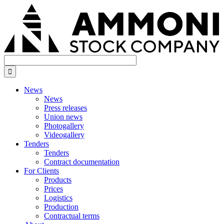
Skip
to
main
content

News
News
Press releases
Union news
Photogallery
Videogallery
Tenders
Tenders
Contract documentation
For Сlients
Products
Prices
Logistics
Production
Contractual terms