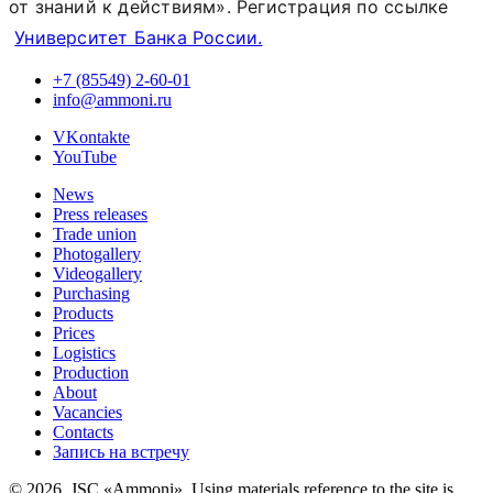
от знаний к действиям». Регистрация по ссылке
Университет Банка России.
+7 (85549) 2-60-01
info@ammoni.ru
VKontakte
YouTube
News
Press releases
Trade union
Photogallery
Videogallery
Purchasing
Products
Prices
Logistics
Production
About
Vacancies
Contacts
Запись на встречу
© 2026. JSC «Ammoni». Using materials reference to the site is