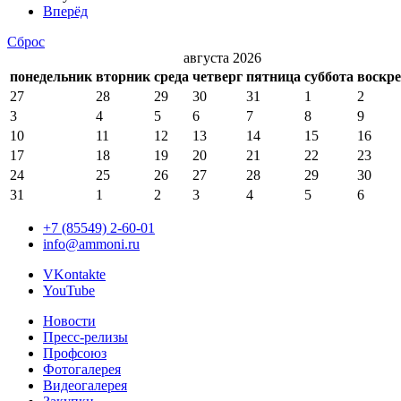
Вперёд
Сброс
августа 2026
понедельник
вторник
среда
четверг
пятница
суббота
воскре
27
28
29
30
31
1
2
3
4
5
6
7
8
9
10
11
12
13
14
15
16
17
18
19
20
21
22
23
24
25
26
27
28
29
30
31
1
2
3
4
5
6
+7 (85549) 2-60-01
info@ammoni.ru
VKontakte
YouTube
Новости
Пресс-релизы
Профсоюз
Фотогалерея
Видеогалерея